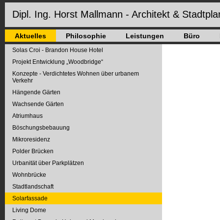
Dipl. Ing. Horst Mallmann - Architekt & Stadtpla
Aktuelles
Philosophie
Leistungen
Büro
Solas Croi - Brandon House Hotel
Projekt Entwicklung „Woodbridge“
Konzepte - Verdichtetes Wohnen über urbanem
Verkehr
Hängende Gärten
Wachsende Gärten
Atriumhaus
Böschungsbebauung
Mikroresidenz
Polder Brücken
Urbanität über Parkplätzen
Wohnbrücke
Stadtlandschaft
Solarfassade
Living Dome