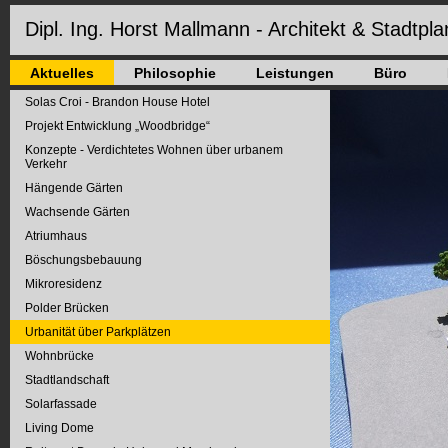
Dipl. Ing. Horst Mallmann - Architekt & Stadtpla
Aktuelles
Philosophie
Leistungen
Büro
Solas Croi - Brandon House Hotel
Projekt Entwicklung „Woodbridge“
Konzepte - Verdichtetes Wohnen über urbanem
Verkehr
Hängende Gärten
Wachsende Gärten
Atriumhaus
Böschungsbebauung
Mikroresidenz
Polder Brücken
Urbanität über Parkplätzen
Wohnbrücke
Stadtlandschaft
Solarfassade
Living Dome