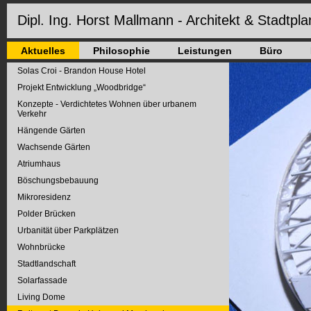
Dipl. Ing. Horst Mallmann - Architekt & Stadtpla
Aktuelles
Philosophie
Leistungen
Büro
Solas Croi - Brandon House Hotel
Projekt Entwicklung „Woodbridge“
Konzepte - Verdichtetes Wohnen über urbanem
Verkehr
Hängende Gärten
Wachsende Gärten
Atriumhaus
Böschungsbebauung
Mikroresidenz
Polder Brücken
Urbanität über Parkplätzen
Wohnbrücke
Stadtlandschaft
Solarfassade
Living Dome