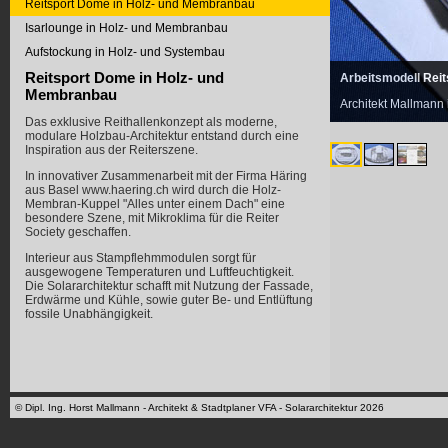
Reitsport Dome in Holz- und Membranbau
Isarlounge in Holz- und Membranbau
Aufstockung in Holz- und Systembau
Reitsport Dome in Holz- und
Arbeitsmodell Rei
Membranbau
Architekt Mallmann
Das exklusive Reithallenkonzept als moderne,
modulare Holzbau-Architektur entstand durch eine
Inspiration aus der Reiterszene.
In innovativer Zusammenarbeit mit der Firma Häring
aus Basel www.haering.ch wird durch die Holz-
Membran-Kuppel "Alles unter einem Dach" eine
besondere Szene, mit Mikroklima für die Reiter
Society geschaffen.
Interieur aus Stampflehmmodulen sorgt für
ausgewogene Temperaturen und Luftfeuchtigkeit.
Die Solararchitektur schafft mit Nutzung der Fassade,
Erdwärme und Kühle, sowie guter Be- und Entlüftung
fossile Unabhängigkeit.
© Dipl. Ing. Horst Mallmann - Architekt & Stadtplaner VFA - Solararchitektur 2026